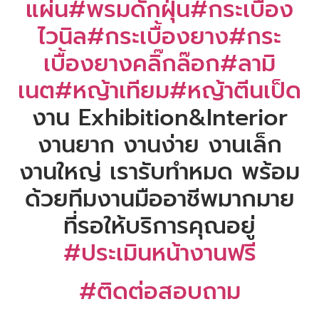
แผ่น
#พรมดักฝุ่น
#กระเบื้อง
ไวนิล
#กระเบื้องยาง
#กระ
เบื้องยางคลิ๊กล๊อก
#ลามิ
เนต
#หญ้าเทียม
#หญ้าตีนเป็ด
งาน Exhibition&Interior
งานยาก งานง่าย งานเล็ก
งานใหญ่ เรารับทำหมด พร้อม
ด้วยทีมงานมืออาชีพมากมาย
ที่รอให้บริการคุณอยู่
#ประเมินหน้างานฟรี
#ติดต่อสอบถาม