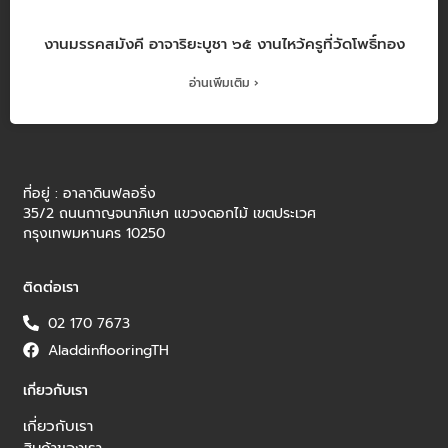
งานมรรคสมังคี อาจาริยะบูชา ๖๕ งานไหว้ครูที่วัดโพธิ์ทอง
อ่านเพิ่มเติม ›
ที่อยู่ : อาลาดินฟลอริ่ง
35/2 ถนนกาญจนาภิเษก แขวงดอกไม้ เขตประเวศ
กรุงเทพมหานคร 10250
ติดต่อเรา
02 170 7673
AladdinflooringTH
เกี่ยวกับเรา
เกี่ยวกับเรา