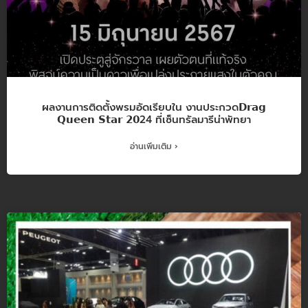
ผลงานการติดตั้งพรมอัดเรียบใน งานประกวด𝗗𝗿𝗮𝗴
𝗤𝘂𝗲𝗲𝗻 𝗦𝘁𝗮𝗿 𝟮𝟬24 ที่เซ็นทรัลมารีน่าพัทยา
อ่านเพิ่มเติม ›