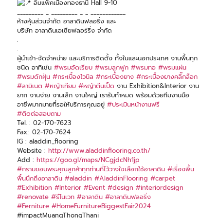
อิมแพ็คเมืองทองธานี Hall 9-10
_________ _ _________ _ _ ____________
ห้างหุ้นส่วนจำกัด อาลาดินฟลอริ่ง และ
บริษัท อาลาดินเอเซียฟลอร์ริ่ง จำกัด
.
.
ผู้นำเข้า-จัดจำหน่าย และบริการติดตั้ง ทั้งในและนอกประเทศ งานพื้นทุก
ชนิด อาทิเช่น
#พรมอัดเรียบ
#พรมลูกฟูก
#พรมทอ
#พรมแผ่น
#พรมดักฝุ่น
#กระเบื้องไวนิล
#กระเบื้องยาง
#กระเบื้องยางคลิ๊กล๊อก
#ลามิเนต
#หญ้าเทียม
#หญ้าตีนเป็ด
งาน Exhibition&Interior งาน
ยาก งานง่าย งานเล็ก งานใหญ่ เรารับทำหมด พร้อมด้วยทีมงานมือ
อาชีพมากมายที่รอให้บริการคุณอยู่
#ประเมินหน้างานฟรี
#ติดต่อสอบถาม
Tel. : 02-170-7623
Fax.: 02-170-7624
IG : aladdin_flooring
Website :
http://www.aladdinflooring.co.th/
Add :
https://goo.gl/maps/NCgjdcNh1jp
#กราบขอบพระคุณลูกค้าทุกท่านที่ไว้วางใจเลือกใช้อาลาดิน
#เรื่องพื้น
พื้นนึกถึงอาลาดิน
#aladdin
#AladdinFlooring
#carpet
#Exhibition
#Interior
#Event
#design
#interiordesign
#renovate
#รีโนเวท
#อาลาดิน
#อาลาดินฟลอริ่ง
#Ferniture
#HomeFurnitureBiggestFair2024
#impactMuangThongThani