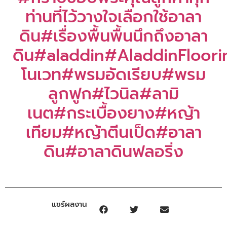
ท่านที่ไว้วางใจเลือกใช้อาลา
ดิน
#เรื่องพื้นพื้นนึกถึงอาลา
ดิน
#aladdin
#AladdinFloori
โนเวท
#พรมอัดเรียบ
#พรม
ลูกฟูก
#ไวนิล
#ลามิ
เนต
#กระเบื้องยาง
#หญ้า
เทียม
#หญ้าตีนเป็ด
#อาลา
ดิน
#อาลาดินฟลอริ่ง
แชร์ผลงาน