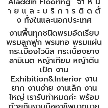
Aladdin Flooring” จำ ห น่
า ย แ ล ะ บ ริ ก า ร ติ ด ตั้
ง ทั้งในและนอกประเทศ
งานพื้นทุกชนิดพรมอัดเรียบ
พรมลูกฟูก พรมทอ พรมแผ่น
กระเบื้องไวนิล กระเบื้องยาง
ลามิเนต หญ้าเทียม หญ้าตีน
เป็ด งาน
Exhibition&Interior งาน
ยาก งานง่าย งานเล็ก งาน
ใหญ่ เรารับทำหมดค่ะ พร้อม
ด้วยทีมงานมืออาชีพมากมาย