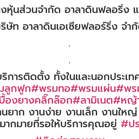
างหุ้นส่วนจำกัด อาลาดินฟลอริ่ง 
ริษัท อาลาดินเอเซียฟลอร์ริ่ง จำก
.
.
ะบริการติดตั้ง ทั้งในและนอกประเทศ
ลูกฟูก
#พรมทอ
#พรมแผ่น
#พรม
ื้องยางคลิ๊กล๊อก
#ลามิเนต
#หญ้า
านยาก งานง่าย งานเล็ก งานใหญ่
มากมายที่รอให้บริการคุณอยู่
#ปร