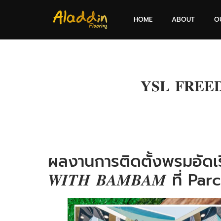
HOME
ABOUT
O
𝐘𝐒𝐋 𝐅𝐑𝐄𝐄
ผลงานการติดตั้งพรมอัดเรียบ
𝑾𝑰𝑻𝑯 𝑩𝑨𝑴𝑩𝑨𝑴 ที่ P