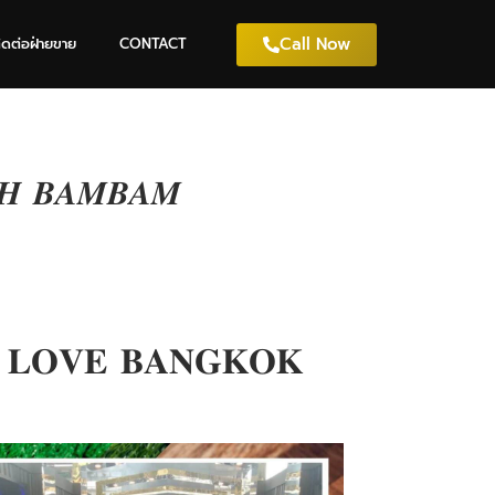
Call Now
ิดต่อฝ่ายขาย
CONTACT
𝑯 𝑩𝑨𝑴𝑩𝑨𝑴
𝐎𝐕𝐄 𝐁𝐀𝐍𝐆𝐊𝐎𝐊