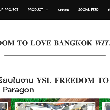
UR PROJECT
PRODUCT
บทความ
SOCIAL FEED
ต
𝐃𝐎𝐌 𝐓𝐎 𝐋𝐎𝐕𝐄 𝐁𝐀𝐍𝐆𝐊𝐎𝐊 𝑾𝑰
ในงาน 𝐘𝐒𝐋 𝐅𝐑𝐄𝐄𝐃𝐎𝐌 𝐓𝐎 𝐋
arc Paragon