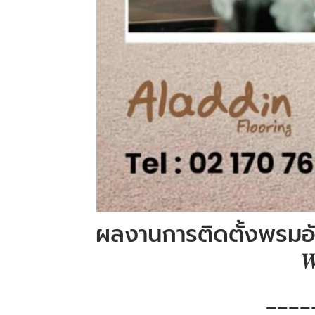
ผลงานการติดตั้งพรมอัดเร

____