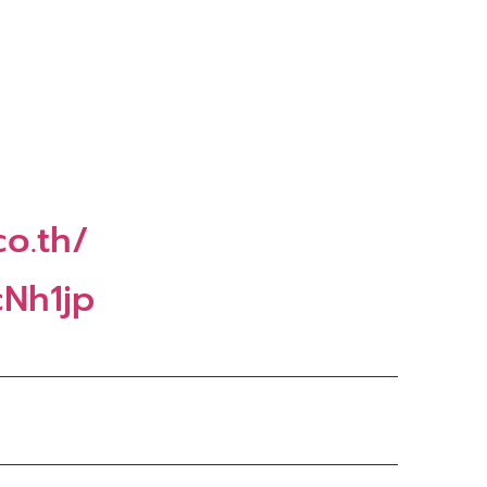
co.th/
cNh1jp