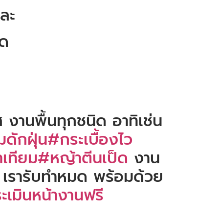
และ
ัด
 งานพื้นทุกชนิด อาทิเช่น
ดักฝุ่น
#กระเบื้องไว
เทียม
#หญ้าตีนเป็ด
งาน
 เรารับทำหมด พร้อมด้วย
ะเมินหน้างานฟรี