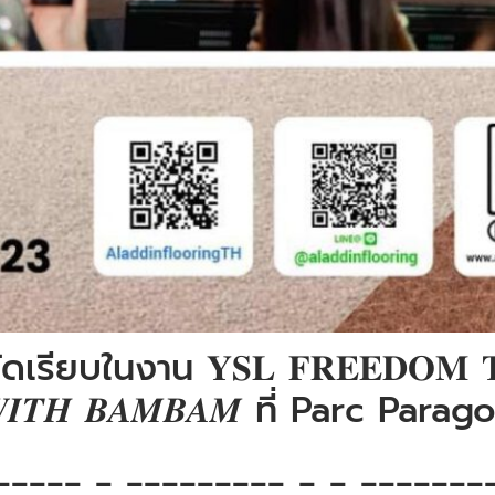
ียบในงาน 𝐘𝐒𝐋 𝐅𝐑𝐄𝐄𝐃𝐎𝐌 𝐓𝐎
𝑰𝑻𝑯 𝑩𝑨𝑴𝑩𝑨𝑴 ที่ Parc Parag
_____ _ _________ _ _ _______