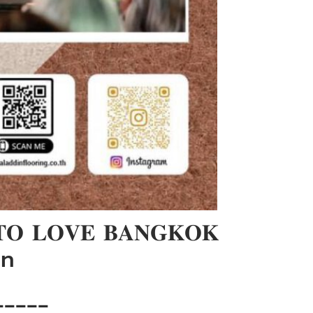
 𝐋𝐎𝐕𝐄 𝐁𝐀𝐍𝐆𝐊𝐎𝐊
on
_____