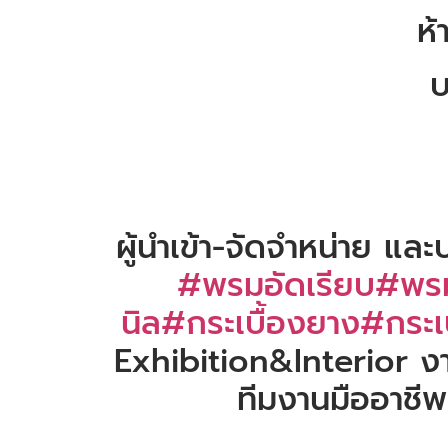
ห้
บ
ผู้นำเข้า-จัดจำหน่าย แล
#พรมอัดเรียบ
#พรม
นิล
#กระเบื้องยาง
#กระเบ
Exhibition&Interior ง
ทีมงานมืออาชีพ