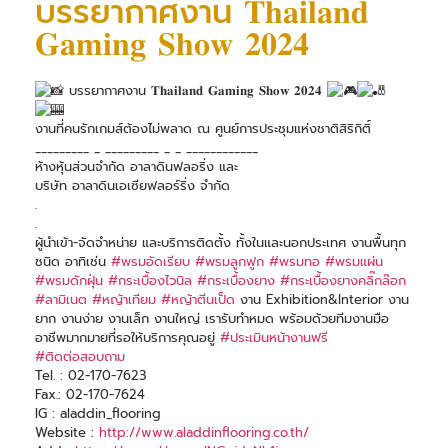
บรรยากาศงาน 𝐓𝐡𝐚𝐢𝐥𝐚𝐧𝐝
𝐆𝐚𝐦𝐢𝐧𝐠 𝐒𝐡𝐨𝐰 𝟐𝟎𝟐𝟒
บรรยากาศงาน 𝐓𝐡𝐚𝐢𝐥𝐚𝐧𝐝 𝐆𝐚𝐦𝐢𝐧𝐠 𝐒𝐡𝐨𝐰 𝟐𝟎𝟐𝟒
งานที่คนรักเกมส์ต้องไม่พลาด ณ ศูนย์การประชุมแห่งชาติสิริกิติ์
_________ _ _________ _ _ ____________
ห้างหุ้นส่วนจำกัด อาลาดินฟลอริ่ง และ
บริษัท อาลาดินเอเซียฟลอร์ริ่ง จำกัด
.
.
ผู้นำเข้า-จัดจำหน่าย และบริการติดตั้ง ทั้งในและนอกประเทศ งานพื้นทุก
ชนิด อาทิเช่น
#พรมอัดเรียบ
#พรมลูกฟูก
#พรมทอ
#พรมแผ่น
#พรมดักฝุ่น
#กระเบื้องไวนิล
#กระเบื้องยาง
#กระเบื้องยางคลิ๊กล๊อก
#ลามิเนต
#หญ้าเทียม
#หญ้าตีนเป็ด
งาน Exhibition&Interior งาน
ยาก งานง่าย งานเล็ก งานใหญ่ เรารับทำหมด พร้อมด้วยทีมงานมือ
อาชีพมากมายที่รอให้บริการคุณอยู่
#ประเมินหน้างานฟรี
#ติดต่อสอบถาม
Tel. : 02-170-7623
Fax.: 02-170-7624
IG : aladdin_flooring
Website :
http://www.aladdinflooring.co.th/