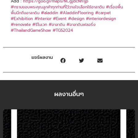
Add :
https://goo.gl/maps/NCgjdcNh1jp
#กราบขอบพระคุณลูกค้าทุกท่านที่ไว้วางใจเลือกใช้อาลาดิน
#เรื่องพื้น
พื้นนึกถึงอาลาดิน
#aladdin
#AladdinFlooring
#carpet
#Exhibition
#Interior
#Event
#design
#interiordesign
#renovate
#รีโนเวท
#อาลาดิน
#อาลาดินฟลอริ่ง
#ThailandGameShow
#TGS2024
แชร์ผลงาน
ผลงานอื่นๆ