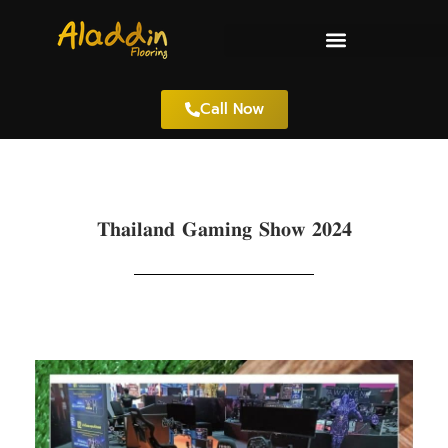
Call Now
𝐓𝐡𝐚𝐢𝐥𝐚𝐧𝐝 𝐆𝐚𝐦𝐢𝐧𝐠 𝐒𝐡𝐨𝐰 𝟐𝟎𝟐𝟒