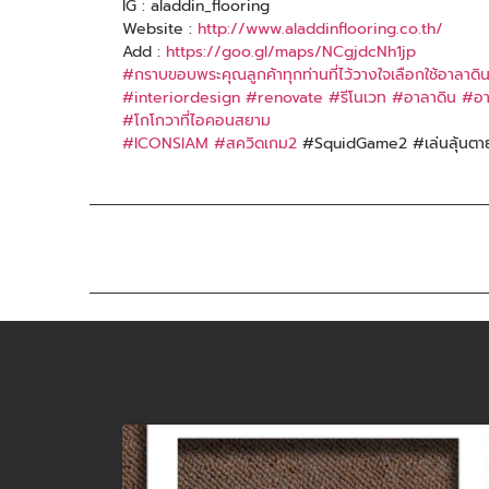
IG : aladdin_flooring
Website :
http://www.aladdinflooring.co.th/
Add :
https://goo.gl/maps/NCgjdcNh1jp
#กราบขอบพระคุณลูกค้าทุกท่านที่ไว้วางใจเลือกใช้อาลาดิ
#interiordesign
#renovate
#รีโนเวท
#อาลาดิน
#อา
#โกโกวาที่ไอคอนสยาม
#ICONSIAM
#สควิดเกม2
#SquidGame2 #เล่นลุ้นตา