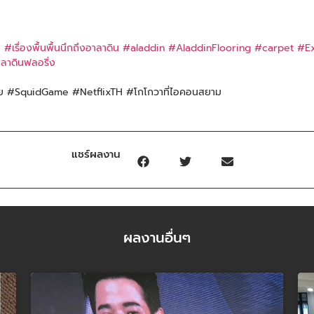
น
#เรื่องพื้นพื้นนึกถึงอาลาดิน
#aladdin
#AladdinFlooring
#carpet
#Ex
ลาดินฟลอริ่ง
ย #SquidGame #NetflixTH #โกโกวาที่ไอคอนสยาม
แชร์ผลงาน
ผลงานอื่นๆ