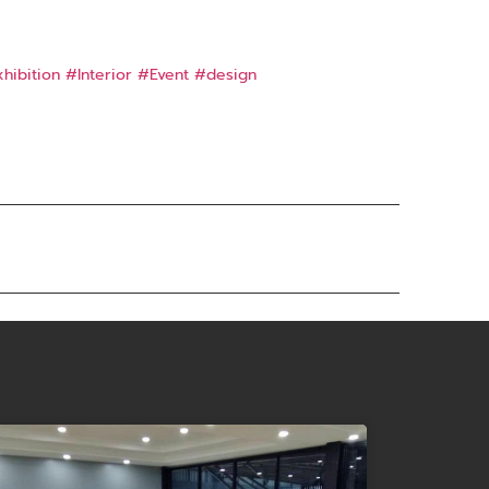
hibition
#Interior
#Event
#design