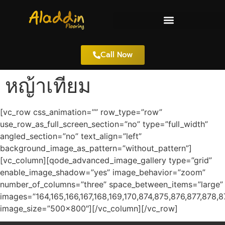
Call Now
หญ้าเทียม
[vc_row css_animation=”” row_type=”row”
use_row_as_full_screen_section=”no” type=”full_width”
angled_section=”no” text_align=”left”
background_image_as_pattern=”without_pattern”]
[vc_column][qode_advanced_image_gallery type=”grid”
enable_image_shadow=”yes” image_behavior=”zoom”
number_of_columns=”three” space_between_items=”large”
images=”164,165,166,167,168,169,170,874,875,876,877,878,
image_size=”500×800″][/vc_column][/vc_row]