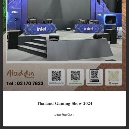
𝐓𝐡𝐚𝐢𝐥𝐚𝐧𝐝 𝐆𝐚𝐦𝐢𝐧𝐠 𝐒𝐡𝐨𝐰 𝟐𝟎𝟐𝟒
อ่านเพิ่มเติม ›