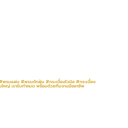
#พรมแผ่น
#พรมดักฝุ่น
#กระเบื้องไวนิล
#กระเบื้อง
นใหญ่ เรารับทำหมด พร้อมด้วยทีมงานมืออาชีพ