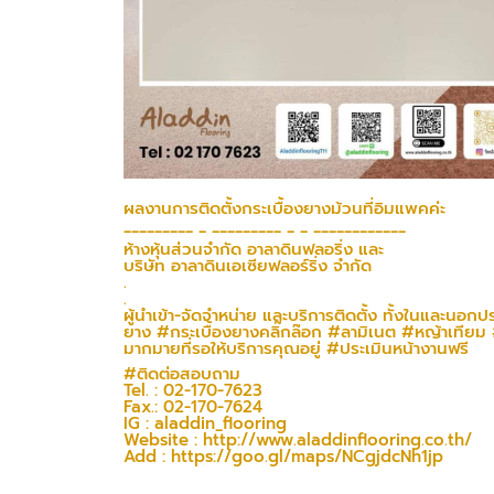
ผลงานการติดตั้งกระเบื้องยางม้วนที่อิมแพคค่ะ
_________ _ _________ _ _ ____________
ห้างหุ้นส่วนจำกัด อาลาดินฟลอริ่ง และ
บริษัท อาลาดินเอเซียฟลอร์ริ่ง จำกัด
.
.
ผู้นำเข้า-จัดจำหน่าย และบริการติดตั้ง ทั้งในและนอก
ยาง
#กระเบื้องยางคลิ๊กล๊อก
#ลามิเนต
#หญ้าเทียม
มากมายที่รอให้บริการคุณอยู่
#ประเมินหน้างานฟรี
#ติดต่อสอบถาม
Tel. : 02-170-7623
Fax.: 02-170-7624
IG : aladdin_flooring
Website :
http://www.aladdinflooring.co.th/
Add :
https://goo.gl/maps/NCgjdcNh1jp