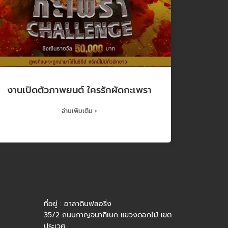
งานเปิดตัวภาพยนต์ ใครรักผัดกะเพรา
อ่านเพิ่มเติม ›
ที่อยู่ : อาลาดินฟลอริ่ง
35/2 ถนนกาญจนาภิเษก แขวงดอกไม้ เขต
ประเวศ