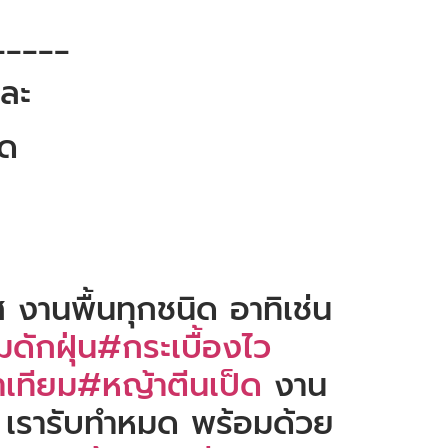
_____
และ
ัด
 งานพื้นทุกชนิด อาทิเช่น
ดักฝุ่น
#กระเบื้องไว
เทียม
#หญ้าตีนเป็ด
งาน
 เรารับทำหมด พร้อมด้วย