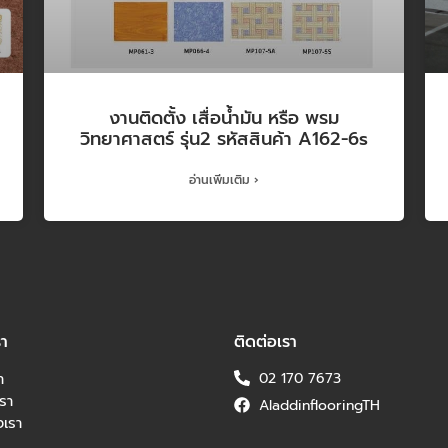
งานติดตั้ง เสื่อน้ำมัน หรือ พรม
วิทยาศาสตร์ รุ่น2 รหัสสินค้า A162-6s
อ่านเพิ่มเติม ›
รา
ติดต่อเรา
า
02 170 7673
รา
AladdinflooringTH
เรา