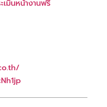
ะเมินหน้างานฟรี
co.th/
cNh1jp