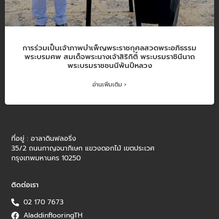
การร่วมเป็นเจ้าภาพบำเพ็ญพระราชกุศลสวดพระอภิธรรม
พระบรมศพ สมเด็จพระนางเจ้าสิริกิติ์ พระบรมราชินีนาถ
พระบรมราชชนนีพันปีหลวง
อ่านเพิ่มเติม ›
ที่อยู่ : อาลาดินฟลอริ่ง
35/2 ถนนกาญจนาภิเษก แขวงดอกไม้ เขตประเวศ
กรุงเทพมหานคร 10250
ติดต่อเรา
02 170 7673
AladdinflooringTH