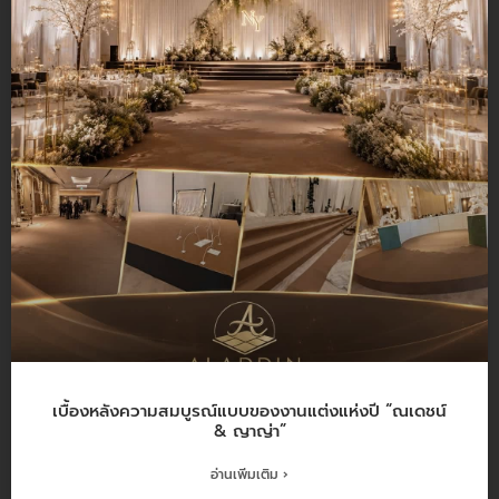
เบื้องหลังความสมบูรณ์แบบของงานแต่งแห่งปี “ณเดชน์
& ญาญ่า”
อ่านเพิ่มเติม ›