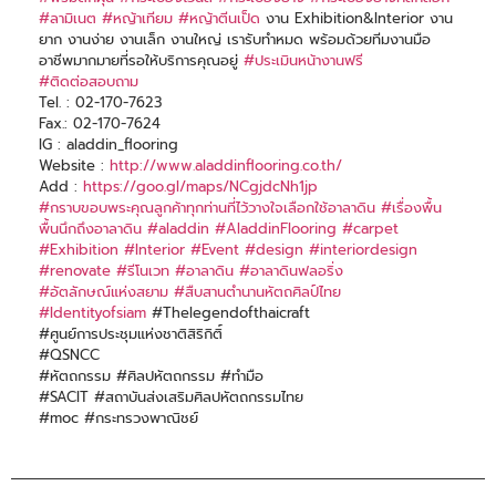
#ลามิเนต
#หญ้าเทียม
#หญ้าตีนเป็ด
งาน Exhibition&Interior งาน
ยาก งานง่าย งานเล็ก งานใหญ่ เรารับทำหมด พร้อมด้วยทีมงานมือ
อาชีพมากมายที่รอให้บริการคุณอยู่
#ประเมินหน้างานฟรี
#ติดต่อสอบถาม
Tel. : 02-170-7623
Fax.: 02-170-7624
IG : aladdin_flooring
Website :
http://www.aladdinflooring.co.th/
Add :
https://goo.gl/maps/NCgjdcNh1jp
#กราบขอบพระคุณลูกค้าทุกท่านที่ไว้วางใจเลือกใช้อาลาดิน
#เรื่องพื้น
พื้นนึกถึงอาลาดิน
#aladdin
#AladdinFlooring
#carpet
#Exhibition
#Interior
#Event
#design
#interiordesign
#renovate
#รีโนเวท
#อาลาดิน
#อาลาดินฟลอริ่ง
#อัตลักษณ์แห่งสยาม
#สืบสานตำนานหัตถศิลป์ไทย
#Identityofsiam
#Thelegendofthaicraft
#ศูนย์การประชุมแห่งชาติสิริกิติ์
#QSNCC
#หัตถกรรม #ศิลปหัตถกรรม #ทำมือ
#SACIT #สถาบันส่งเสริมศิลปหัตถกรรมไทย
#moc #กระทรวงพาณิชย์