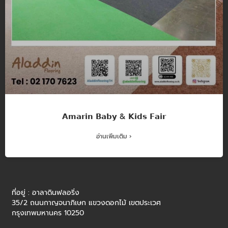
𝗔𝗺𝗮𝗿𝗶𝗻 𝗕𝗮𝗯𝘆 & 𝗞𝗶𝗱𝘀 𝗙𝗮𝗶𝗿
อ่านเพิ่มเติม ›
ที่อยู่ : อาลาดินฟลอริ่ง
35/2 ถนนกาญจนาภิเษก แขวงดอกไม้ เขตประเวศ
กรุงเทพมหานคร 10250