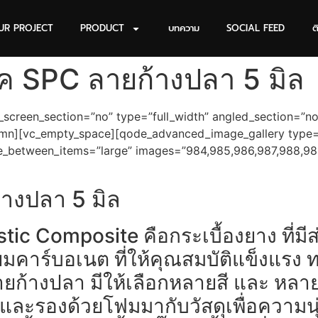
UR PROJECT
PRODUCT
บทความ
SOCIAL FEED
ต
็อค SPC ลายก้างปลา 5 มิล
creen_section=”no” type=”full_width” angled_section=”no” 
umn][vc_empty_space][qode_advanced_image_gallery type
_between_items=”large” images=”984,985,986,987,988,989
้างปลา 5 มิล
stic Composite คือกระเบื้องยาง ที่มี
ียมคาร์บอเนต ที่ให้คุณสมบัติแข็งแรง
ายก้างปลา มีให้เลือกหลายสี และ หล
ด และรองด้วยโฟมมากับวัสดุเพื่อความน